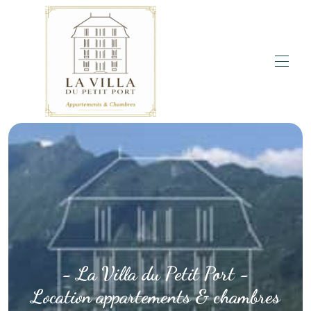
Accueil
Réserver
Logements
Villa
Avis clients
Galerie
Activités
Contact
FAQ
- La Villa du Petit Port -
Location appartements & chambres